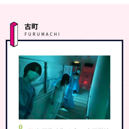
古町
FURUMACHI