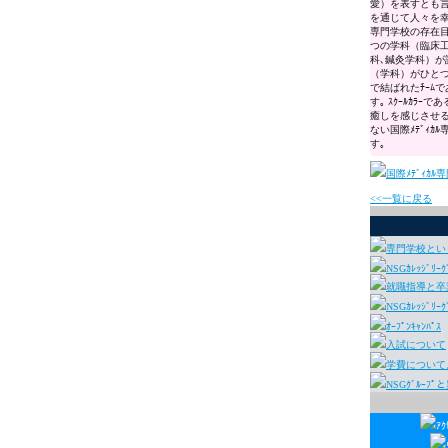
愛）を表すとも言わ
を通じて人々を幸
専門学校の存在目
つの学科（臨床工
科､鍼灸学科）が
（学科）がひと
で結ばれたﾁｰﾑ
す｡ ｽｸｰﾙｶﾗｰで
癒しを感じさせるﾐ
ない国際ﾒﾃﾞｨ
す｡
国際ﾒﾃﾞｨｶﾙ専
<<一覧に戻る
専門学校とい
NSGｶﾚｯｼﾞﾘｰ
就職指導と卒業
NSGｶﾚｯｼﾞﾘ
ｵｰﾌﾟﾝｷｬﾝﾊﾟｽ
入試について
学費について
NSGｸﾞﾙｰﾌ
ｱｸ