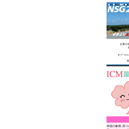
企業の
ｵｰﾌﾟﾝ
幸福の象徴､四つの