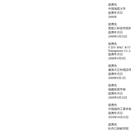
提携先
中国地質大学
提携年月日
2006年
提携先
黒龍江科技学院
提携年月日
2008年3月25日
提携先
ｸﾞﾛﾘｱ･ﾎﾃﾙｽﾞ＆ﾘｿﾞｰﾂ
Management Co.,L
提携年月日
2008年4月9日
提携先
威海方正外国語
提携年月日
2009年9月1日
提携先
福建経貿学校
提携年月日
2009年9月25日
提携先
中国福州工業学
提携年月日
2010年10月25日
提携先
牡丹江師範学院