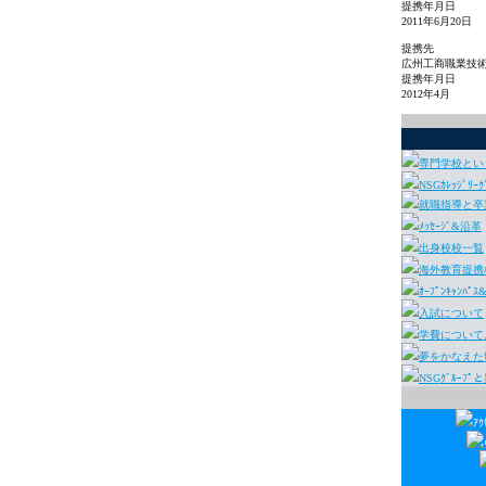
提携年月日
2011年6月20日
提携先
広州工商職業技
提携年月日
2012年4月
専門学校とい
NSGｶﾚｯｼﾞﾘｰ
就職指導と卒業
ﾒｯｾｰｼﾞ&沿革
出身校校一覧
海外教育提携
ｵｰﾌﾟﾝｷｬﾝﾊ
入試について
学費について
夢をかなえたｾ
NSGｸﾞﾙｰﾌ
ｱｸ