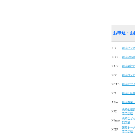
お申込・お
新潟ビジ
NBC
新潟公務
NCOOL
新潟会計
NABI
新潟コン
NCC
新潟デザ
NCAD
新潟工科
NIT
新潟農業
ABio
長岡公務
NJC
専門学校
長岡こど
N-heart
門学校
国際トー
NITF
専門学校