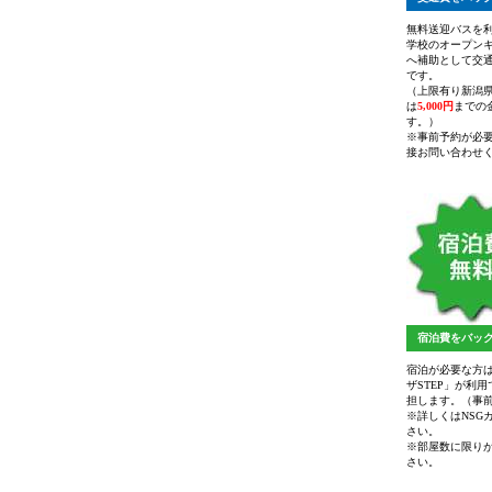
無料送迎バスを
学校のオープン
へ補助として交
です。
（上限有り新潟
は
5,000円
までの
す。）
※事前予約が必
接お問い合わせ
宿泊費をバック
宿泊が必要な方は
ザSTEP」が利
担します。（事
※詳しくはNSG
さい。
※部屋数に限り
さい。