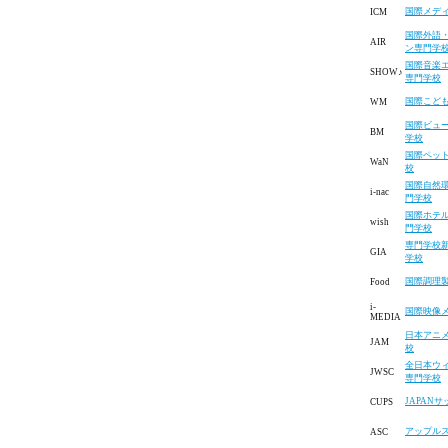
国際メデ
ICM
国際外語
AIR
ン専門学
国際音楽
SHOW♪
専門学校
国際こど
WM
国際ビュ
BM
学校
国際ペッ
WaN
校
国際自然
i-nac
門学校
国際ホテ
wish
門学校
専門学校
GIA
学校
国際調理
Food
i-
国際映像
MEDIA
日本アニ
JAM
校
全日本ウ
JWSC
専門学校
JAPAN
CUPS
アップル
ASC