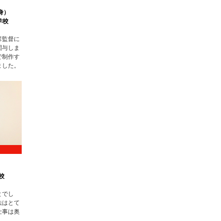
身）
学校
彦監督に
関与しま
で制作す
ました。
）
校
とでし
法はとて
仕事は奥