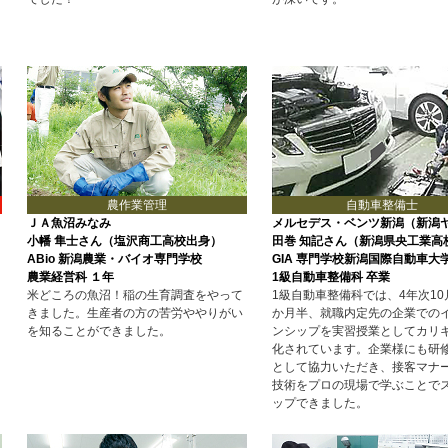
農作業管理
自動車整備士
ＪＡ魚沼みなみ
メルセデス・ベンツ新潟（新潟
小幡 隼士さん（塩沢商工高校出身）
田巻 知記さん（新潟県央工業高
ABio 新潟農業・バイオ専門学校
GIA 専門学校新潟国際自動車大
農業経営科 １年
1級自動車整備科 卒業
米どころの魚沼！稲の生育調査をやって
1級自動車整備科では、4年次10
きました。生産者の方の苦労ややりがい
か月半、就職内定先の企業での
を知ることができました。
ンシップを実習授業としてカリ
化されています。企業様にも研
として協力いただき、接客マナ
技術をプロの現場で学ぶことで
ップできました。