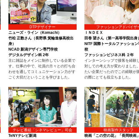
DTPデザイナー
ファッションアドバイザ
ニューズ・ライン（Komachi）
ＩＮＤＥＸ
竹松 正数さん（長野県 箕輪進修高校出
田巻 望さん（第一高等学院出身
身）
NITF 国際トータルファッショ
NCAD 新潟デザイン専門学校
校
デジタルデザイン科 2年
ファッションビジネス科 ２年
主に雑誌をメインに制作している企業で
インターンシップで接客を経験
す。仕事の中で、社員の方々との打ち合
対しての考え方が変わりました
わせを通してコミュニケーション力がす
たい企業だったのでこの経験が
ごく大切だということを学びました。
の際にとても役立ちました。
テレビ番組「シネマレビュー」司会
映画製作スタッフ
TeNYテレビ新潟
映画「この空の花」「長岡映画