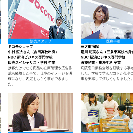
販売スタッフ
医療事務
ドコモショップ
三之町病院
中村 恒大さん（吉田高校出身）
湯川 明実さん（三条東高校出身
NBC 新潟ビジネス専門学校
NBC 新潟ビジネス専門学校
販売スペシャリスト学科 卒業
医療秘書・事務学科 卒業
接客だけでなく商品の在庫管理や広告作
病院窓口業務全般を経験する事
成も経験した事で、仕事のイメージも明
した。学校で学んだコトが仕事
確になり、内定をもらう事ができまし
事を実感して嬉しくなりました
た。