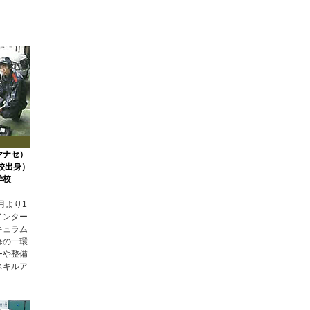
ヤナセ）
校出身）
学校
月より1
インター
キュラム
修の一環
ーや整備
スキルア