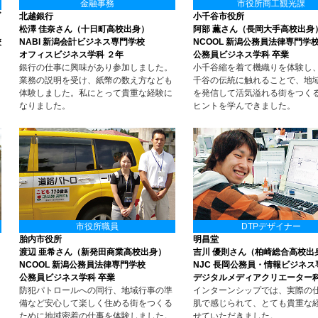
金融事務
市役所商工観光課
ブ
北越銀行
小千谷市役所
松澤 佳奈さん（十日町高校出身）
阿部 薫さん（長岡大手高校出身
校
NABI 新潟会計ビジネス専門学校
NCOOL 新潟公務員法律専門学
オフィスビジネス学科 ２年
公務員ビジネス学科 卒業
銀行の仕事に興味があり参加しました。
小千谷縮を着て機織りを体験し
業務の説明を受け、紙幣の数え方なども
千谷の伝統に触れることで、地
体験しました。私にとって貴重な経験に
を発信して活気溢れる街をつく
なりました。
ヒントを学んできました。
市役所職員
DTPデザイナー
胎内市役所
明昌堂
渡辺 亜希さん（新発田商業高校出身）
吉川 優則さん（柏崎総合高校出
NCOOL 新潟公務員法律専門学校
NJC 長岡公務員・情報ビジネ
公務員ビジネス学科 卒業
デジタルメディアクリエーター科
防犯パトロールへの同行、地域行事の準
インターンシップでは、実際の
備など安心して楽しく住める街をつくる
肌で感じられて、とても貴重な
ために地域密着の仕事を体験しました。
せていただきました。