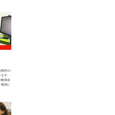
b制作の
います。
の勉強会
々勉強に