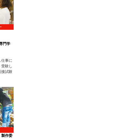
ー
）
ン専門学
し仕事に
。受験し
面接試験
」製作委