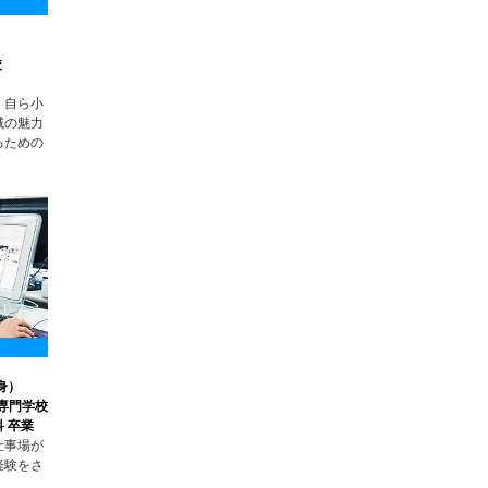
）
校
、自ら小
域の魅力
るための
身）
ス専門学校
 卒業
仕事場が
経験をさ