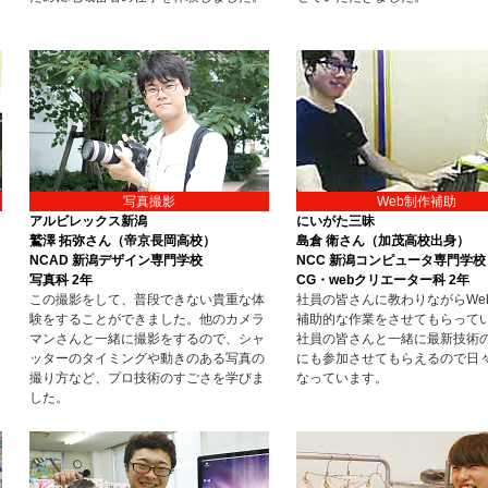
写真撮影
Web制作補助
アルビレックス新潟
にいがた三昧
鷲澤 拓弥さん（帝京長岡高校）
島倉 衛さん（加茂高校出身）
NCAD 新潟デザイン専門学校
NCC 新潟コンピュータ専門学校
写真科 2年
CG・webクリエーター科 2年
この撮影をして、普段できない貴重な体
社員の皆さんに教わりながらWe
ー
験をすることができました。他のカメラ
補助的な作業をさせてもらって
マンさんと一緒に撮影をするので、シャ
社員の皆さんと一緒に最新技術
ッターのタイミングや動きのある写真の
にも参加させてもらえるので日
撮り方など、プロ技術のすごさを学びま
なっています。
した。