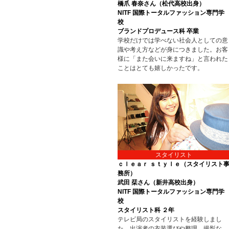
橋爪 春奈さん（松代高校出身）
NITF 国際トータルファッション専門学
校
ブランドプロデュース科 卒業
学校だけでは学べない社会人としての意
識や考え方などが身につきました。お客
様に「また会いに来ますね」と言われた
ことはとても嬉しかったです。
スタイリスト
ｃｌｅａｒ ｓｔｙｌｅ（スタイリスト
務所）
武田 栞さん（新井高校出身）
NITF 国際トータルファッション専門学
校
スタイリスト科 ２年
テレビ局のスタイリストを経験しまし
た。出演者の衣装選びや整理、撮影な