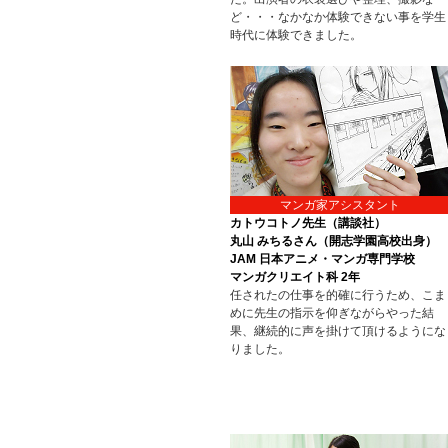
ど・・・なかなか体験できない事を学生
時代に体験できました。
マンガ家アシスタント
カトウコトノ先生（講談社）
丸山 みちるさん（開志学園高校出身）
JAM 日本アニメ・マンガ専門学校
マンガクリエイト科 2年
任されたの仕事を的確に行うため、こま
めに先生の指示を仰ぎながらやった結
果、継続的に声を掛けて頂けるようにな
りました。