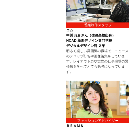
番組制作スタッフ
コム
中川 れみさん（佐渡高校出身）
NCAD 新潟デザイン専門学校
デジタルデザイン科 ２年
明るく楽しい雰囲気の職場で、ニュース
のテロップ打ちや画像編集をしていま
す。レイアウト力や実際の仕事現場の緊
張感を学べてとても勉強になっていま
す。
ファッションアドバイザー
ＢＥＡＭＳ