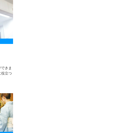
）
ができま
に役立つ
。