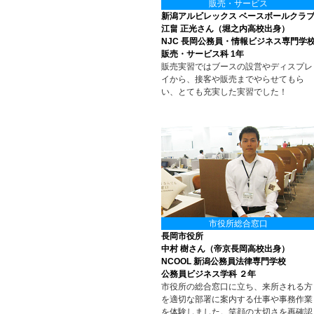
販売・サービス
新潟アルビレックス ベースボールクラ
江畠 正光さん（堀之内高校出身）
NJC 長岡公務員・情報ビジネス専門学
販売・サービス科 1年
販売実習ではブースの設営やディスプレ
イから、接客や販売までやらせてもら
い、とても充実した実習でした！
市役所総合窓口
長岡市役所
中村 樹さん（帝京長岡高校出身）
NCOOL 新潟公務員法律専門学校
公務員ビジネス学科 ２年
市役所の総合窓口に立ち、来所される方
を適切な部署に案内する仕事や事務作業
を体験しました。笑顔の大切さを再確認