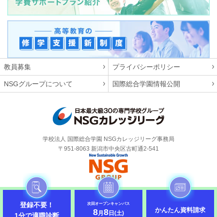
教員募集
プライバシーポリシー
NSGグループについて
国際総合学園情報公開
学校法人 国際総合学園 NSGカレッジリーグ事務局
〒951-8063 新潟市中央区古町通2-541
Copyright 2026 JAPAN NSG COLLEGE LEAGUE. All Rights Reserved.
登録不要！
次回オープンキャンパス
かんたん資料請求
8
8
月
日(土)
1分で適職診断