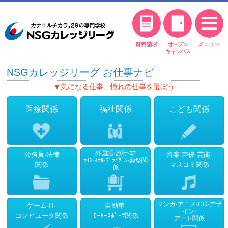
寮・アパートガイド
新生活情報
一人暮らし支援制度
資料請求
オープン
メニュー
オススメ
キャンパス
年額12万円を支援
NSGカレッジリーグ お仕事ナビ
新型コロナウィルス感染症対応
新設
▼気になる仕事、憧れの仕事を選ぼう
NSGカレッジリーグ特別給付金制度
医療関係
福祉関係
こども関係
奨学金制度
最大500万円の奨学金
外国語·旅行·ｴｱ
公務員·法律
音楽·声優·芸能·
母子・父子家庭奨学金制度
ﾗｲﾝ·ﾎﾃﾙ·ﾌﾞﾗｲﾀﾞﾙ·葬祭関
関係
マスコミ関係
係
無利子で手続金を貸与
SR制度
マンガ·アニメ·CG·デザ
NSGと関わりのある方の特典
ゲーム·IT·
自動車·
イン·
コンピュータ関係
ﾓｰﾀｰｽﾎﾟｰﾂ関係
アート関係