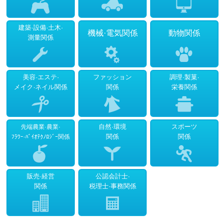
学費分納制度
オススメ
学費を少しずつ支払いたい方
建築·設備·土木·
機械·電気関係
動物関係
社会人の方へ
測量関係
学費が最大70%支給
FAQ
美容·エステ·
ファッション
調理·製菓·
よくある質問
メイク·ネイル関係
関係
栄養関係
自然·環境
スポーツ
先端農業·農業·
関係
関係
ﾌﾗﾜｰ·ﾊﾞｲｵﾃｸﾉﾛｼﾞｰ関係
販売·経営
公認会計士·
関係
税理士·事務関係