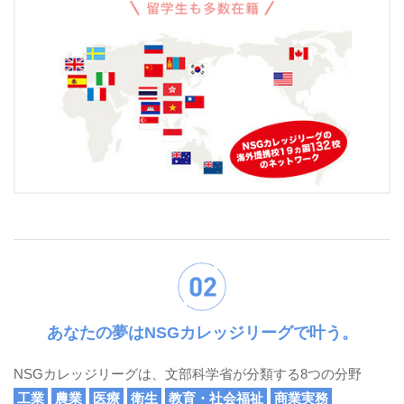
あなたの夢はNSGカレッジリーグで叶う。
NSGカレッジリーグは、文部科学省が分類する8つの分野
工業
農業
医療
衛生
教育・社会福祉
商業実務