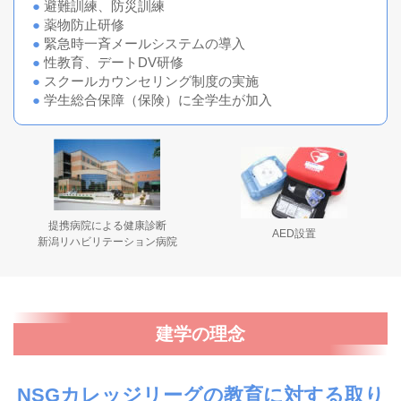
●
避難訓練、防災訓練
●
薬物防止研修
●
緊急時一斉メールシステムの導入
●
性教育、デートDV研修
●
スクールカウンセリング制度の実施
●
学生総合保障（保険）に全学生が加入
提携病院による健康診断
AED設置
新潟リハビリテーション病院
建学の理念
NSGカレッジリーグの教育に対する取り