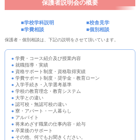
保護者説明会の概要
学校学科説明
校舎見学
学費相談
個別相談
保護者・個別相談は、下記の説明をさせて頂いています。
●
学費・コース紹介及び授業内容
●
就職指導・実績
●
資格サポート制度・資格取得実績
●
学費サポート制度・奨学金・教育ローン
●
入学手続き・入学選考基準
●
学校の教育理念・教育システム
●
大学との違い
●
認可校・無認可校の違い
●
寮・アパート・一人暮らし
●
アルバイト
●
将来めざす職業の仕事内容・給与
●
卒業後のサポート
●
その他、何でもお聞きください。