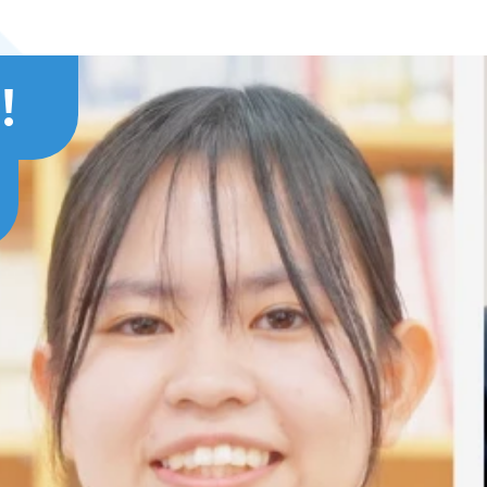
！
で
で夢をかなえる！
仕事に！