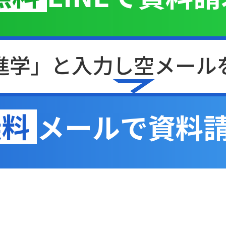
進学」と入力し
空メール
無料
メールで資料