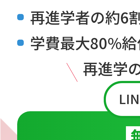
再進学者の約6
学費最大80%
再進学
L