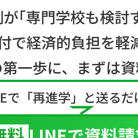
割が｢専門学校も検討
給付で経済的負担を軽
の第一歩に、まずは資
INEで「再進学」と
送るだ
無料
LINEで資料