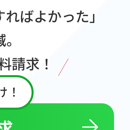
すればよかった｣
減。
料請求！
け！
請求