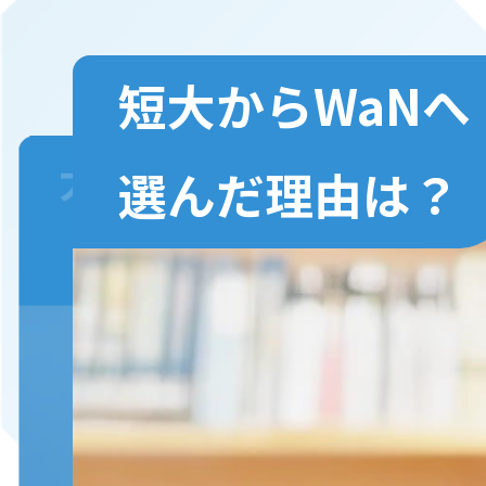
短大からWaNへ
大学からの進路変更
再進学
選んだ理由は？
「好き」を仕事に
スキを