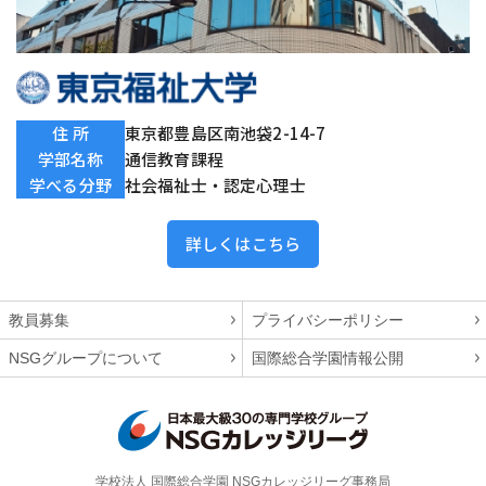
住 所
東京都豊島区南池袋2-14-7
学部名称
通信教育課程
学べる分野
社会福祉士・認定心理士
詳しくはこちら
教員募集
プライバシーポリシー
NSGグループについて
国際総合学園情報公開
学校法人 国際総合学園 NSGカレッジリーグ事務局