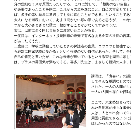
分の些細なミスが原因だったりする。 これに対して、「根拠のない自信
や必要であったことを胸に、これからの道を進むこと。自己の肯定とでも
ば、多少の悪い結果に遭遇しても次に進むことができる、ということであ
大人になる過程において、あまり聞かない類の話であると思うが、この考
つかる大小さまざまな壁に、挫折することが少なくてすみそうだ。
実は、以前に全く同じ言葉を二度聞いたことがある。
一度目は、インターネット接続回線の販売で有名なある企業の社長の言葉
があったそうだ。
二度目は、学校に勤務していたときの保護者の言葉。コツコツと勉強する
ら絶対に国家試験に受かる」という根拠のない自信があった。そして、合
自己の肯定と書いたが、これは未来が輝いているという希望を周囲に示し
は、プラスの雰囲気が満ちてくる。喜多川先生は、まさしく新潟の未来、
講演は、「出会い」の話
してそんな単調なもので
された。一人の人間が世
一人の人間の存在や行動
ここで、未来塾始まって
れた自動車が様々な出会
人は、人との出会いで生
周囲に貢献できるように
ほしかったのではないか