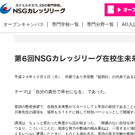
オープンキャンパス
専門学校一覧
専門分野一覧
AO入
平成２４年１０月１日（月）、作家であり学習塾『聡明社』の代表である
テーマは「自分の責任で幸せになる」 であった。
冒頭の塾長挨拶で、在校生未来塾がスタートして１年目の節目であること
川泰先生の講演を、場所もＳＴＥＰに移して特別バージョンとして開催す
講演は、ちょっと変わった角度から話が始まった。「根拠のない自信を持
つまり、こういうことだ。地道な努力や数値の積み重ねは、一見すると強
えるレベルに遭遇したときに、もろくも崩れ去る。英語の長文読解や複雑