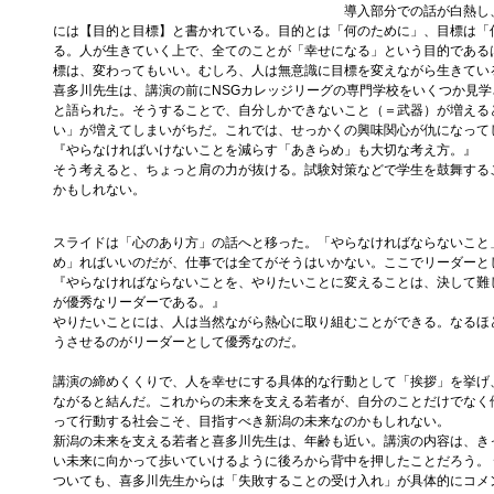
導入部分での話が白熱し
には【目的と目標】と書かれている。目的とは「何のために」、目標は「
る。人が生きていく上で、全てのことが「幸せになる」という目的である
標は、変わってもいい。むしろ、人は無意識に目標を変えながら生きてい
喜多川先生は、講演の前にNSGカレッジリーグの専門学校をいくつか見
と語られた。そうすることで、自分しかできないこと（＝武器）が増える
い」が増えてしまいがちだ。これでは、せっかくの興味関心が仇になって
『やらなければいけないことを減らす「あきらめ」も大切な考え方。』
そう考えると、ちょっと肩の力が抜ける。試験対策などで学生を鼓舞する
かもしれない。
スライドは「心のあり方」の話へと移った。「やらなければならないこと
め」ればいいのだが、仕事では全てがそうはいかない。ここでリーダーと
『やらなければならないことを、やりたいことに変えることは、決して難
が優秀なリーダーである。』
やりたいことには、人は当然ながら熱心に取り組むことができる。なるほ
うさせるのがリーダーとして優秀なのだ。
講演の締めくくりで、人を幸せにする具体的な行動として「挨拶」を挙げ
ながると結んだ。これからの未来を支える若者が、自分のことだけでなく
って行動する社会こそ、目指すべき新潟の未来なのかもしれない。
新潟の未来を支える若者と喜多川先生は、年齢も近い。講演の内容は、き
い未来に向かって歩いていけるように後ろから背中を押したことだろう。
ついても、喜多川先生からは「失敗することの受け入れ」が具体的にコメ