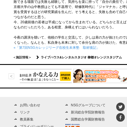
敗できる場面では失敗も経験して、気持ちを楽に持って「自分の責任で」
京都大学の山中教授はとても不器用で、研修医時代に「ジャマナカ」と呼
賞を受賞するほどの研究業績を生んだ。そう考えると、失敗も含めて自己
つながるのだと思う。
今、20歳前後の若者は平成になってから生まれている。どちらかと言え
なものだっただろう。ある程度、身構えずにはいられないだろう。
今夜の講演を聴いて、他校の学生と交流して、少しは肩の力が抜けたので
くなった。なんとも、私自身も未来に対して余分な肩の力が抜けた、有意
«「第7回NSGカレッジリーグ在校生未来塾 取材後記」
＜施設情報＞
ライブハウス&レンタルスタジオ 柳都オレンジスタジアム
お問い合わせ
NSGグループについて
リンク
新潟総合学院財務報告
教員募集
国際総合学園財務報告
プライバシーポリシー