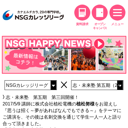
資料請求
オープン
メニュー
キャンパス
志・未来塾 第五期 第三回開催！
2017/5/9 講師に株式会社植松電機の
植松努様
をお迎えし
『思うは招く～夢があればなんでもできる～』をテーマに
ご講演を、その後は名刺交換を通じて学生一人一人と語り
合って頂きました。