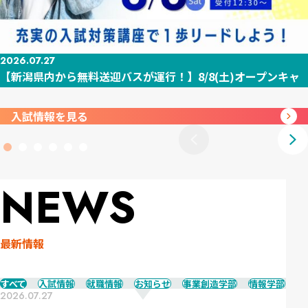
2026.07.27
【新潟県内から無料送迎バスが運行！】8/8(土)オープンキャ
ンパス...
入試情報を見る
NEWS
最新情報
すべて
入試情報
就職情報
お知らせ
事業創造学部
情報学部
ア
2026.07.27