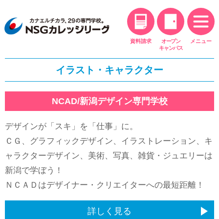
一人暮らし支援制度
オススメ
年額12万円を支援
資料請求
オープン
メニュー
キャンパス
新型コロナウィルス感染症対応
新設
イラスト・キャラクター
NSGカレッジリーグ特別給付金制度
奨学金制度
NCAD/新潟デザイン専門学校
最大500万円の奨学金
デザインが「スキ」を「仕事」に。
母子・父子家庭奨学金制度
ＣＧ、グラフィックデザイン、イラストレーション、キ
無利子で手続金を貸与
ャラクターデザイン、美術、写真、雑貨・ジュエリーは
SR制度
新潟で学ぼう！
NSGと関わりのある方の特典
ＮＣＡＤはデザイナー・クリエイターへの最短距離！
学費分納制度
オススメ
詳しく見る
学費を少しずつ支払いたい方