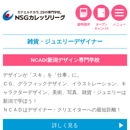
年額12万円を支援
新型コロナウィルス感染症対応
新設
NSGカレッジリーグ特別給付金制度
資料請求
オープン
メニュー
キャンパス
奨学金制度
雑貨・ジュエリーデザイナー
最大500万円の奨学金
NCAD/新潟デザイン専門学校
母子・父子家庭奨学金制度
無利子で手続金を貸与
デザインが「スキ」を「仕事」に。
SR制度
ＣＧ、グラフィックデザイン、イラストレーション、キ
NSGと関わりのある方の特典
ャラクターデザイン、美術、写真、雑貨・ジュエリーは
新潟で学ぼう！
学費分納制度
オススメ
ＮＣＡＤはデザイナー・クリエイターへの最短距離！
学費を少しずつ支払いたい方
社会人の方へ
詳しく見る