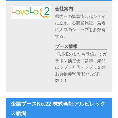
会社案内
県内一の繁華街万代シテイ
に立地する商業施設。若者
に人気のショップを多数有
する。
ブース情報
『LINEの友だち登録』でガ
ラポン抽選会に参加！景品
はラブラ万代・ラブラ２の
お買物券500円分など多
数！！
企業ブースNo.22 株式会社アルビレック
ス新潟