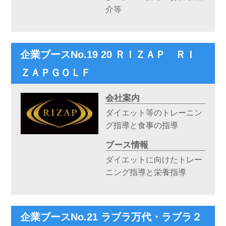
介等
企業ブースNo.19 20 ＲＩＺＡＰ ＲＩ
ＺＡＰＧＯＬＦ
会社案内
ダイエット等のトレーニン
グ指導と食事の指導
ブース情報
ダイエットに向けたトレー
ニング指導と栄養指導
企業ブースNo.21 ラブラ万代・ラブラ２