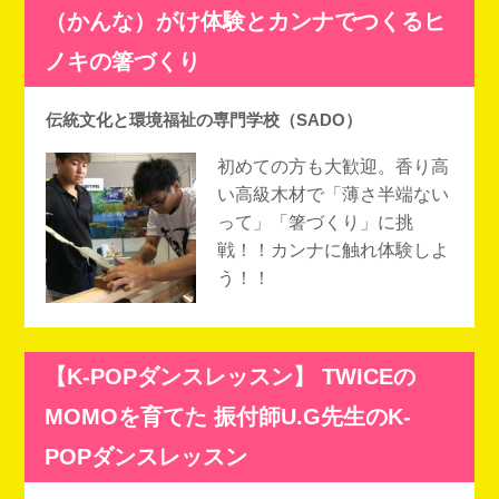
（かんな）がけ体験とカンナでつくるヒ
ノキの箸づくり
伝統文化と環境福祉の専門学校（SADO）
初めての方も大歓迎。香り高
い高級木材で「薄さ半端ない
って」「箸づくり」に挑
戦！！カンナに触れ体験しよ
う！！
【K-POPダンスレッスン】 TWICEの
MOMOを育てた 振付師U.G先生のK-
POPダンスレッスン