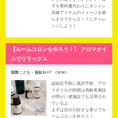
子を教科書代わりにオシャレ
花嫁アイテムのイメージを膨
らませてからＤＩＹにチャレ
ンジしよう！
【ルームコロンを作ろう！】 アロマオイ
ルでリラックス
国際こども・福祉ｶﾚｯｼﾞ（ＷＭ）
認知症予防に風邪予防、アロ
マオイルの効能は高齢者施設
や障がい者施設でも活用され
ているよ。
まずは自分の好きな香りでル
ームコロンを作ろう！