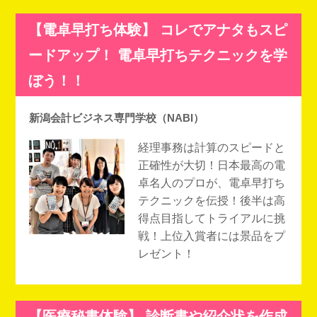
【電卓早打ち体験】 コレでアナタもスピ
ードアップ！ 電卓早打ちテクニックを学
ぼう！！
新潟会計ビジネス専門学校（NABI）
経理事務は計算のスピードと
正確性が大切！日本最高の電
卓名人のプロが、電卓早打ち
テクニックを伝授！後半は高
得点目指してトライアルに挑
戦！上位入賞者には景品をプ
レゼント！
【医療秘書体験】 診断書や紹介状を作成