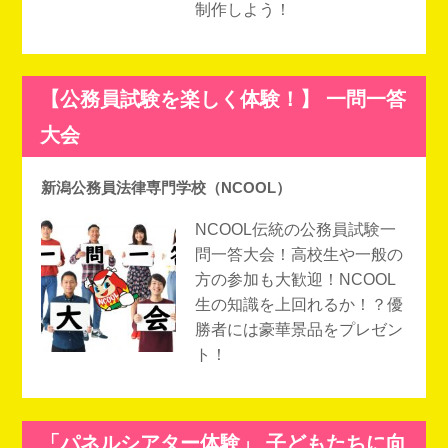
制作しよう！
【公務員試験を楽しく体験！】 一問一答
大会
新潟公務員法律専門学校（NCOOL）
NCOOL伝統の公務員試験一
問一答大会！高校生や一般の
方の参加も大歓迎！NCOOL
生の知識を上回れるか！？優
勝者には豪華景品をプレゼン
ト！
「パネルシアター体験」 子どもたちに向