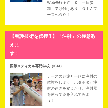
Web先行予約 ＆ 当日参
加 受け付けあり ＧＩＡブ
ースへＧＯ！
【看護技術を伝授❢】「注射」の極意教
えま
す
国際メディカル専門学校（ICM）
ナースの卵達と一緒に注射の
体験をしよう！ポタポタと注
射の速さを変えたり、注射器
を使って薬を入れてみよ
う！