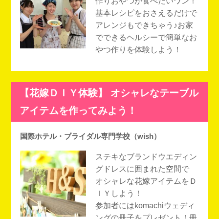
作りおやつが食べたいワン！
基本レシピをおさえるだけで
アレンジもできちゃう♪お家
でできるヘルシーで簡単なお
やつ作りを体験しよう！
【花嫁ＤＩＹ体験】 オシャレなテーブル
アイテムを作ってみよう！
国際ホテル・ブライダル専門学校（wish）
ステキなブランドウエディン
グドレスに囲まれた空間で
オシャレな花嫁アイテムをＤ
ＩＹしよう！
参加者にはkomachiウェディ
ングの冊子をプレゼント！冊