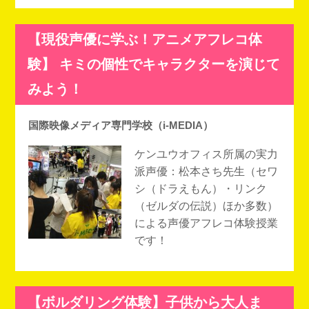
【現役声優に学ぶ！アニメアフレコ体
験】 キミの個性でキャラクターを演じて
みよう！
国際映像メディア専門学校（i-MEDIA）
ケンユウオフィス所属の実力
派声優：松本さち先生（セワ
シ（ドラえもん）・リンク
（ゼルダの伝説）ほか多数）
による声優アフレコ体験授業
です！
【ボルダリング体験】子供から大人ま