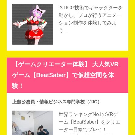
３DCG技術でキャラクターを
動かし、プロが行うアニメー
ション制作を体験してみよ
う！
【ゲームクリエーター体験】 大人気VR
ゲーム【BeatSaber】で仮想空間を体
験！
上越公務員・情報ビジネス専門学校（JJC）
世界ランキングNo1のVRゲ
ーム【BeatSaber】をクリエ
ーター目線でプレイ！