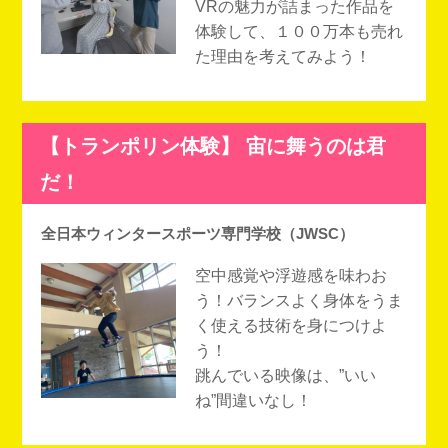
VRの魅力が詰まった作品を
体験して、１００万本も売れ
た理由を考えてみよう！
【トランポリン体験】 宙に舞うのは君
だ！
全日本ウィンタースポーツ専門学校（JWSC）
空中感覚や浮遊感を味わお
う！バランスよく身体をうま
く使える技術を身につけよ
う！
跳んでいる映像は、”いい
ね”間違いなし！