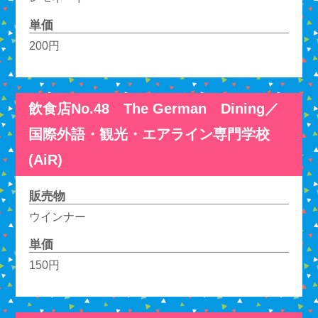
単価
200円
飲食店No.48 The German Dining／
国際外語・観光・エアライン専門学校
(AiR)
販売物
ウインナー
単価
150円