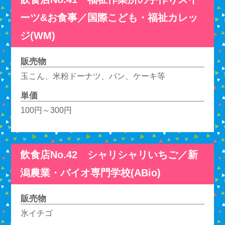
ーツ&お食事／国際こども・福祉カレッ
ジ(WM)
販売物
玉こん、米粉ドーナツ、パン、ケーキ等
単価
100円～300円
飲食店No.42 シャリシャリいちご／新
潟農業・バイオ専門学校(ABio)
販売物
氷イチゴ