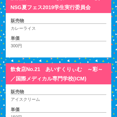
NSG夏フェス2019学生実行委員会
販売物
カレーライス
単価
300円
飲食店No.21 あいすくりぃむ ～彩～
／国際メディカル専門学校(ICM)
販売物
アイスクリーム
単価