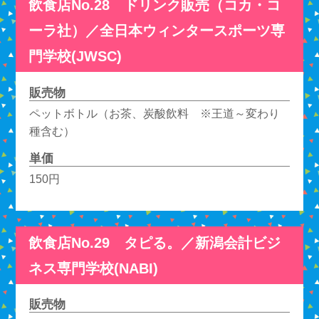
飲食店No.28 ドリンク販売（コカ・コ
ーラ社）／全日本ウィンタースポーツ専
門学校(JWSC)
販売物
ペットボトル（お茶、炭酸飲料 ※王道～変わり
種含む）
単価
150円
飲食店No.29 タピる。／新潟会計ビジ
ネス専門学校(NABI)
販売物