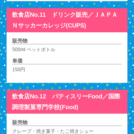
飲食店No.11 ドリンク販売／ＪＡＰＡ
Ｎサッカーカレッジ(CUPS)
販売物
500ml ペットボトル
単価
150円
飲食店No.12 パティスリーFood／国際
調理製菓専門学校(Food)
販売物
クレープ・焼き菓子・たこ焼きシュー