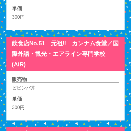
単価
300円
飲食店No.51 元祖‼ カンナム食堂／国
際外語・観光・エアライン専門学校
(AiR)
販売物
ビビンバ丼
単価
300円