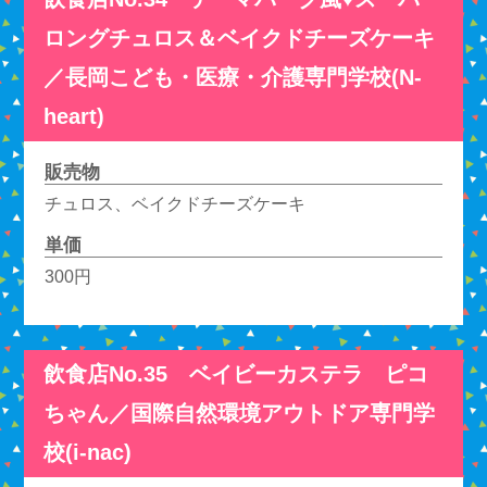
ロングチュロス＆ベイクドチーズケーキ
／長岡こども・医療・介護専門学校(N-
heart)
販売物
チュロス、ベイクドチーズケーキ
単価
300円
飲食店No.35 ベイビーカステラ ピコ
ちゃん／国際自然環境アウトドア専門学
校(i-nac)