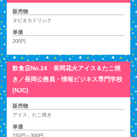
販売物
タピオカドリンク
単価
200円
飲食店No.24 長岡花火アイス＆たこ焼
き／長岡公務員・情報ビジネス専門学校
(NJC)
販売物
アイス、たこ焼き
単価
150円～300円