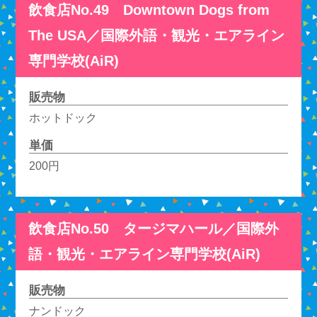
飲食店No.49 Downtown Dogs from
The USA／国際外語・観光・エアライン
専門学校(AiR)
販売物
ホットドック
単価
200円
飲食店No.50 タージマハール／国際外
語・観光・エアライン専門学校(AiR)
販売物
ナンドック