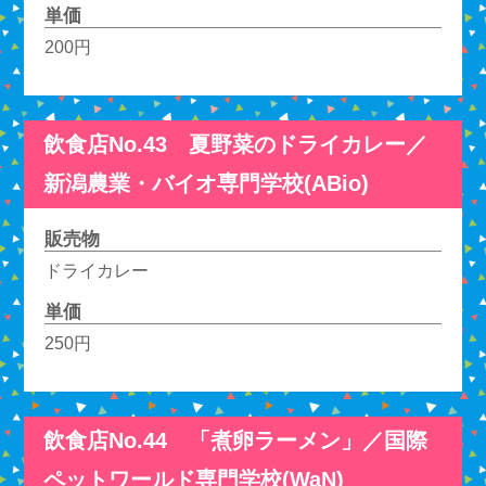
単価
200円
飲食店No.43 夏野菜のドライカレー／
新潟農業・バイオ専門学校(ABio)
販売物
ドライカレー
単価
250円
飲食店No.44 「煮卵ラーメン」／国際
ペットワールド専門学校(WaN)