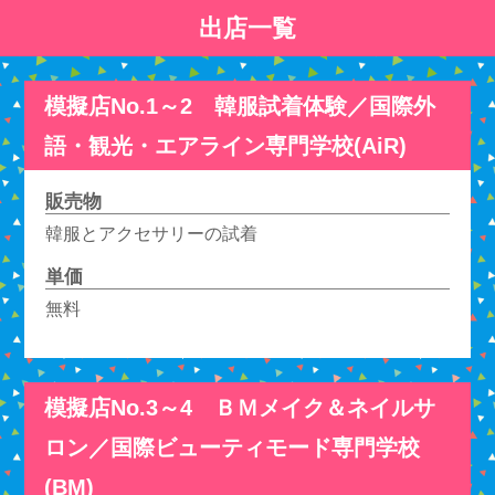
出店一覧
模擬店No.1～2 韓服試着体験／国際外
語・観光・エアライン専門学校(AiR)
販売物
韓服とアクセサリーの試着
単価
無料
模擬店No.3～4 ＢＭメイク＆ネイルサ
ロン／国際ビューティモード専門学校
(BM)