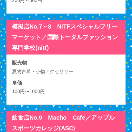
200円～300円
模擬店No.7～8 NITFスペシャルフリー
マーケット／国際トータルファッション
専門学校(nitf)
販売物
夏物古着・小物アクセサリー
単価
100円〜1000円
飲食店No.9 Macho Cafe／アップル
スポーツカレッジ(ASC)