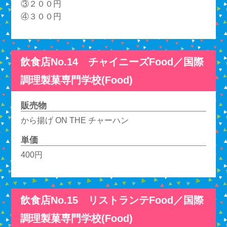
③２００円
④３００円
飲食店No.14 チャイニーズFood／国際
調理製菓専門学校(Food)
販売物
から揚げ ON THE チャーハン
単価
400円
飲食店No.15 リストランテFood／国際
調理製菓専門学校(Food)