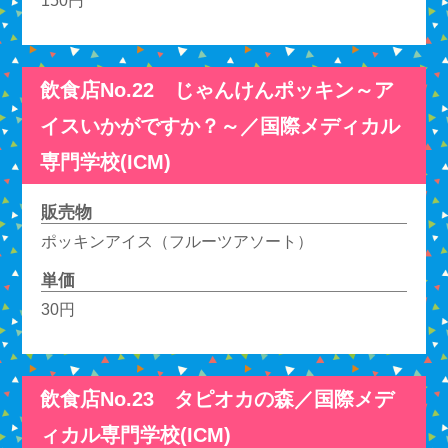
150円
飲食店No.22 じゃんけんポッキン～ア
イスいかがですか？～／国際メディカル
専門学校(ICM)
販売物
ポッキンアイス（フルーツアソート）
単価
30円
飲食店No.23 タピオカの森／国際メデ
ィカル専門学校(ICM)