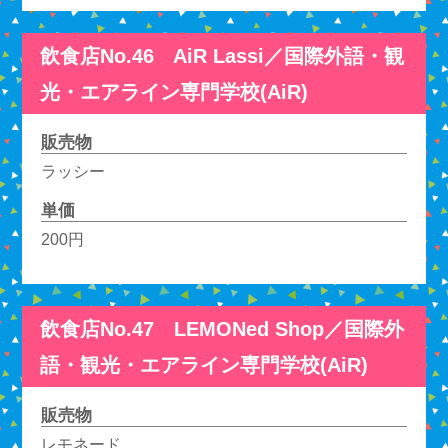
飲食店No.46 AiR Lassi／国際外語・観
光・エアライン専門学校(AiR)
販売物
ラッシー
単価
200円
飲食店No.47 LEMONed Shop／国際外
語・観光・エアライン専門学校(AiR)
販売物
レモネード