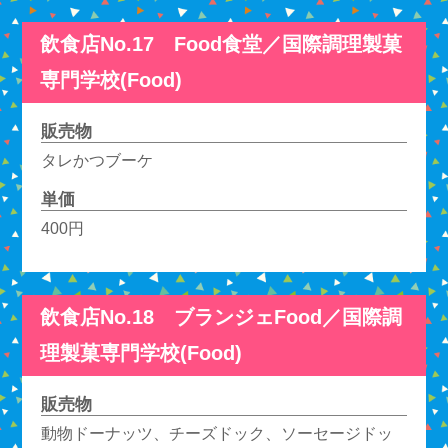
飲食店No.17 Food食堂／国際調理製菓
専門学校(Food)
販売物
タレかつブーケ
単価
400円
飲食店No.18 ブランジェFood／国際調
理製菓専門学校(Food)
販売物
動物ドーナッツ、チーズドック、ソーセージドッ