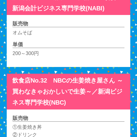
新潟会計ビジネス専門学校(NABI)
販売物
オムそば
単価
200～300円
飲食店No.32 NBCの生姜焼き屋さん ～
買わなきゃおかしいで生姜～／新潟ビジ
ネス専門学校(NBC)
販売物
①生姜焼き丼
②ドリンク