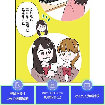
登録不要！
次回オープンキャンパス
かんたん資料請求
8
22
月
日(土)
1分で適職診断