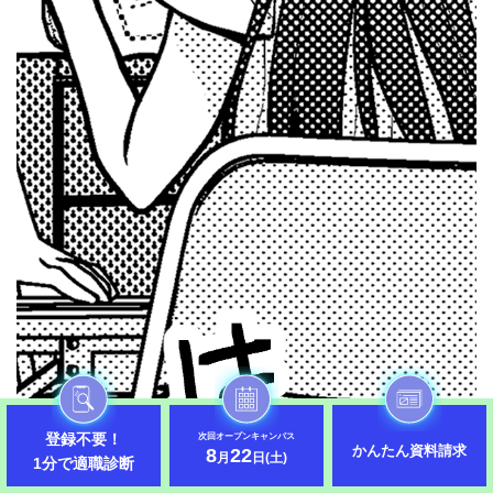
登録不要！
次回オープンキャンパス
かんたん資料請求
8
22
月
日(土)
1分で適職診断