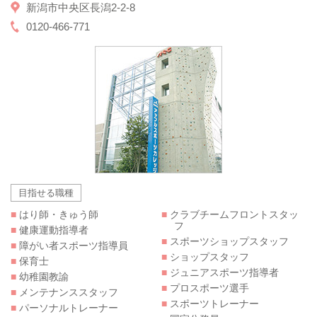
新潟市中央区長潟2-2-8
0120-466-771
目指せる職種
■
はり師・きゅう師
■
クラブチームフロントスタッ
フ
■
健康運動指導者
■
スポーツショップスタッフ
■
障がい者スポーツ指導員
■
ショップスタッフ
■
保育士
■
ジュニアスポーツ指導者
■
幼稚園教諭
■
プロスポーツ選手
■
メンテナンススタッフ
■
スポーツトレーナー
■
パーソナルトレーナー