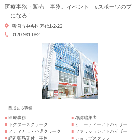
医療事務・販売・事務。イベント・eスポーツのプ
ロになる！
新潟市中央区万代1-2-22
0120-981-082
目指せる職種
■
医療事務
■
雑誌編集者
■
ドクターズクラーク
■
ビューティーアドバイザー
■
メディカル・小児クラーク
■
ファッションアドバイザー
■
調剤薬局受付・事務
■
ショップスタッフ