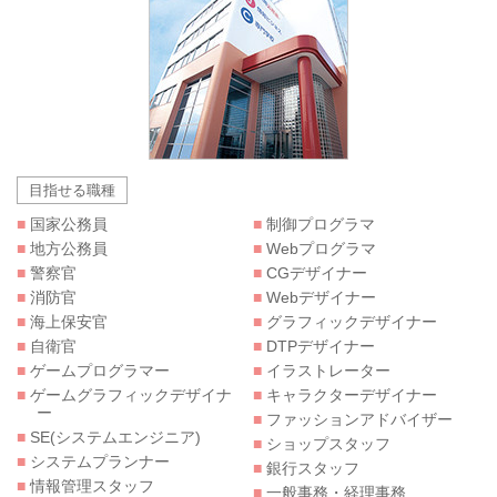
目指せる職種
■
国家公務員
■
制御プログラマ
■
地方公務員
■
Webプログラマ
■
警察官
■
CGデザイナー
■
消防官
■
Webデザイナー
■
海上保安官
■
グラフィックデザイナー
■
自衛官
■
DTPデザイナー
■
ゲームプログラマー
■
イラストレーター
■
ゲームグラフィックデザイナ
■
キャラクターデザイナー
ー
■
ファッションアドバイザー
■
SE(システムエンジニア)
■
ショップスタッフ
■
システムプランナー
■
銀行スタッフ
■
情報管理スタッフ
■
一般事務・経理事務