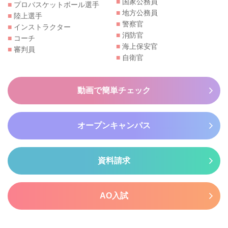
■
国家公務員
■
プロバスケットボール選手
■
地方公務員
■
陸上選手
■
警察官
■
インストラクター
■
消防官
■
コーチ
■
海上保安官
■
審判員
■
自衛官
動画で簡単チェック
オープンキャンパス
資料請求
AO入試