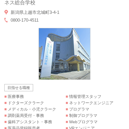
ネス総合学校
新潟県上越市北城町3-4-1
0800-170-4511
目指せる職種
■
医療事務
■
情報管理スタッフ
■
ドクターズクラーク
■
ネットワークエンジニア
■
メディカル・小児クラーク
■
プログラマ
■
調剤薬局受付・事務
■
制御プログラマ
■
歯科アシスタント・事務
■
Webプログラマ
■
医薬品登録販売者
■
VRエンジニア