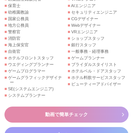
■
保育士
■
AIエンジニア
■
幼稚園教諭
■
セキュリティエンジニア
■
国家公務員
■
CGデザイナー
■
地方公務員
■
Webデザイナー
■
警察官
■
VRエンジニア
■
消防官
■
ショップスタッフ
■
海上保安官
■
銀行スタッフ
■
自衛官
■
一般事務・経理事務
■
ホテルフロントスタッフ
■
ゲームプランナー
■
ウエディングプランナー
■
ブライダルスタイリスト
■
ゲームプログラマー
■
ホテルベル・ドアスタッフ
■
ゲームグラフィックデザイナ
■
ホテル料飲サービススタッフ
ー
■
ビューティーアドバイザー
■
SE(システムエンジニア)
■
システムプランナー
動画で簡単チェック