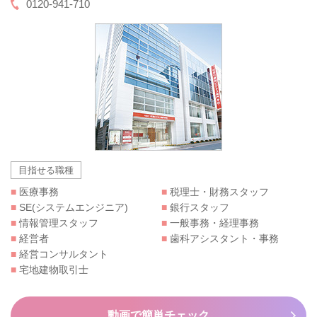
0120-941-710
目指せる職種
■
医療事務
■
税理士・財務スタッフ
■
SE(システムエンジニア)
■
銀行スタッフ
■
情報管理スタッフ
■
一般事務・経理事務
■
経営者
■
歯科アシスタント・事務
■
経営コンサルタント
■
宅地建物取引士
動画で簡単チェック