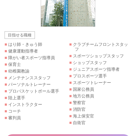
目指せる職種
■
はり師・きゅう師
■
クラブチームフロントスタッ
フ
■
健康運動指導者
■
スポーツショップスタッフ
■
障がい者スポーツ指導員
■
ショップスタッフ
■
保育士
■
ジュニアスポーツ指導者
■
幼稚園教諭
■
プロスポーツ選手
■
メンテナンススタッフ
■
スポーツトレーナー
■
パーソナルトレーナー
■
国家公務員
■
プロバスケットボール選手
■
地方公務員
■
陸上選手
■
警察官
■
インストラクター
■
消防官
■
コーチ
■
海上保安官
■
審判員
■
自衛官