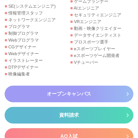
■
ゲームプランナー
■
SE(システムエンジニア)
■
AIエンジニア
■
情報管理スタッフ
■
セキュリティエンジニア
■
ネットワークエンジニア
■
VRエンジニア
■
プログラマ
■
動画・映像クリエイター
■
制御プログラマ
■
データサイエンティスト
■
Webプログラマ
■
プロスポーツ選手
■
CGデザイナー
■
eスポーツプレイヤー
■
Webデザイナー
■
eスポーツゲーム開発者
■
イラストレーター
■
Vチューバー
■
DTPデザイナー
■
映像編集者
オープンキャンパス
資料請求
AO入試