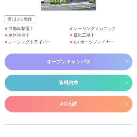
目指せる職種
■
自動車整備士
■
レーシングメカニック
■
車体整備士
■
電気工事士
■
レーシングドライバー
■
eスポーツプレイヤー
オープンキャンパス
資料請求
AO入試