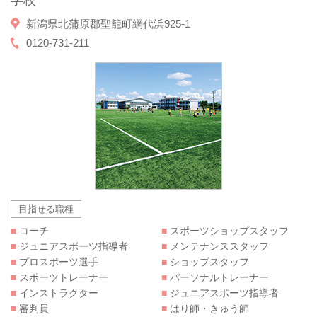
新潟県北蒲原郡聖籠町網代浜925-1
0120-731-211
目指せる職種
■
コーチ
■
スポーツショップスタッフ
■
ジュニアスポーツ指導者
■
メンテナンススタッフ
■
プロスポーツ選手
■
ショップスタッフ
■
スポーツトレーナー
■
パーソナルトレーナー
■
インストラクター
■
ジュニアスポーツ指導者
■
審判員
■
はり師・きゅう師