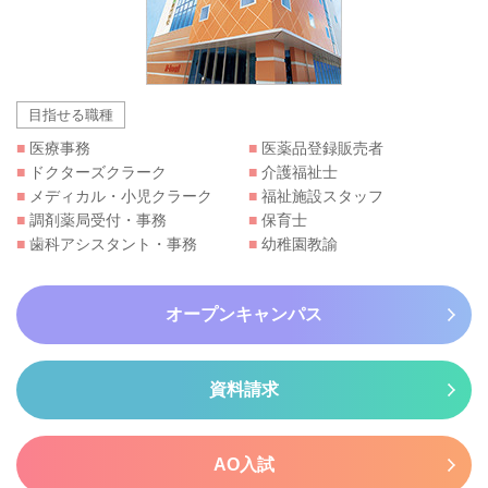
目指せる職種
■
医療事務
■
医薬品登録販売者
■
ドクターズクラーク
■
介護福祉士
■
メディカル・小児クラーク
■
福祉施設スタッフ
■
調剤薬局受付・事務
■
保育士
■
歯科アシスタント・事務
■
幼稚園教諭
オープンキャンパス
資料請求
AO入試