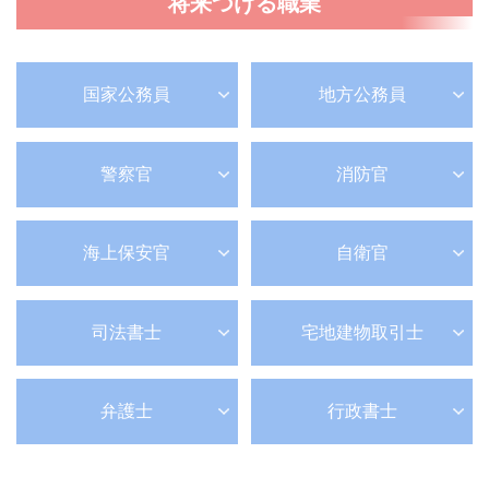
将来つける職業
国家公務員
地方公務員
警察官
消防官
海上保安官
自衛官
司法書士
宅地建物取引士
弁護士
行政書士