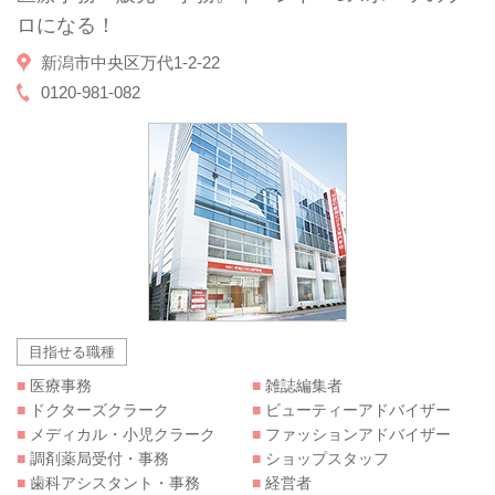
ロになる！
新潟市中央区万代1-2-22
0120-981-082
目指せる職種
■
医療事務
■
雑誌編集者
■
ドクターズクラーク
■
ビューティーアドバイザー
■
メディカル・小児クラーク
■
ファッションアドバイザー
■
調剤薬局受付・事務
■
ショップスタッフ
■
歯科アシスタント・事務
■
経営者