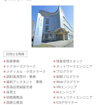
目指せる職種
■
医療事務
■
情報管理スタッフ
■
ドクターズクラーク
■
ネットワークエンジニア
■
メディカル・小児クラーク
■
プログラマ
■
調剤薬局受付・事務
■
制御プログラマ
■
歯科アシスタント・事務
■
Webプログラマ
■
医薬品登録販売者
■
VRエンジニア
■
保育士
■
AIエンジニア
■
幼稚園教諭
■
セキュリティエンジニア
■
国家公務員
■
CGデザイナー