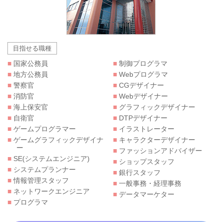
目指せる職種
■
国家公務員
■
制御プログラマ
■
地方公務員
■
Webプログラマ
■
警察官
■
CGデザイナー
■
消防官
■
Webデザイナー
■
海上保安官
■
グラフィックデザイナー
■
自衛官
■
DTPデザイナー
■
ゲームプログラマー
■
イラストレーター
■
ゲームグラフィックデザイナ
■
キャラクターデザイナー
ー
■
ファッションアドバイザー
■
SE(システムエンジニア)
■
ショップスタッフ
■
システムプランナー
■
銀行スタッフ
■
情報管理スタッフ
■
一般事務・経理事務
■
ネットワークエンジニア
■
データマーケター
■
プログラマ