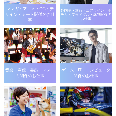
マンガ・アニメ・CG・デ
外国語・旅行・エアライン・
ホ
ザイン・アート関係のお仕
テル・ブライダル・
葬祭関係の
お仕事
事
音楽・声優・芸能・
マスコ
ゲーム・IT・
コンピュータ
ミ関係のお仕事
関係のお仕事