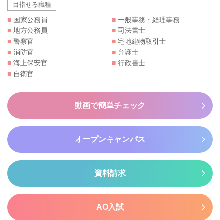
目指せる職種
■
国家公務員
■
一般事務・経理事務
■
地方公務員
■
司法書士
■
警察官
■
宅地建物取引士
■
消防官
■
弁護士
■
海上保安官
■
行政書士
■
自衛官
動画で簡単チェック
オープンキャンパス
資料請求
AO入試