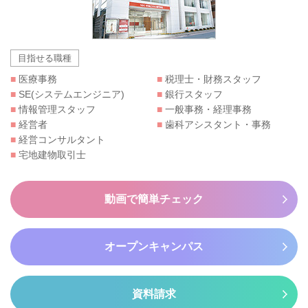
目指せる職種
■
医療事務
■
税理士・財務スタッフ
■
SE(システムエンジニア)
■
銀行スタッフ
■
情報管理スタッフ
■
一般事務・経理事務
■
経営者
■
歯科アシスタント・事務
■
経営コンサルタント
■
宅地建物取引士
動画で簡単チェック
オープンキャンパス
資料請求