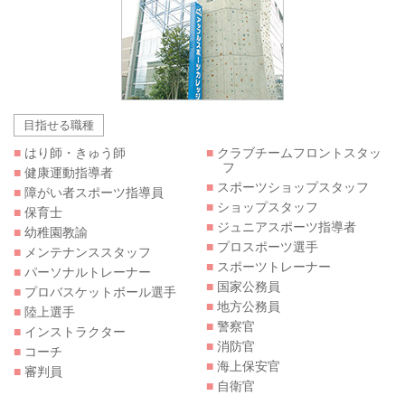
目指せる職種
■
はり師・きゅう師
■
クラブチームフロントスタッ
フ
■
健康運動指導者
■
スポーツショップスタッフ
■
障がい者スポーツ指導員
■
ショップスタッフ
■
保育士
■
ジュニアスポーツ指導者
■
幼稚園教諭
■
プロスポーツ選手
■
メンテナンススタッフ
■
スポーツトレーナー
■
パーソナルトレーナー
■
国家公務員
■
プロバスケットボール選手
■
地方公務員
■
陸上選手
■
警察官
■
インストラクター
■
消防官
■
コーチ
■
海上保安官
■
審判員
■
自衛官