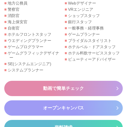
■
地方公務員
■
Webデザイナー
■
警察官
■
VRエンジニア
■
消防官
■
ショップスタッフ
■
海上保安官
■
銀行スタッフ
■
自衛官
■
一般事務・経理事務
■
ホテルフロントスタッフ
■
ゲームプランナー
■
ウエディングプランナー
■
ブライダルスタイリスト
■
ゲームプログラマー
■
ホテルベル・ドアスタッフ
■
ゲームグラフィックデザイナ
■
ホテル料飲サービススタッフ
ー
■
ビューティーアドバイザー
■
SE(システムエンジニア)
■
システムプランナー
動画で簡単チェック
オープンキャンパス