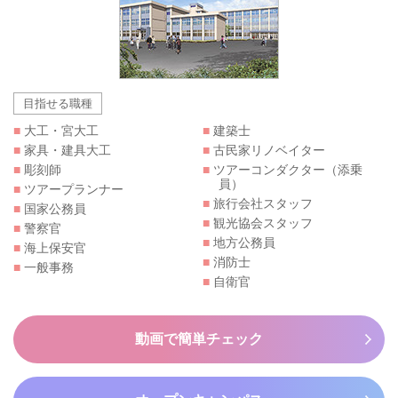
目指せる職種
■
大工・宮大工
■
建築士
■
家具・建具大工
■
古民家リノベイター
■
彫刻師
■
ツアーコンダクター（添乗
員）
■
ツアープランナー
■
旅行会社スタッフ
■
国家公務員
■
観光協会スタッフ
■
警察官
■
地方公務員
■
海上保安官
■
消防士
■
一般事務
■
自衛官
動画で簡単チェック