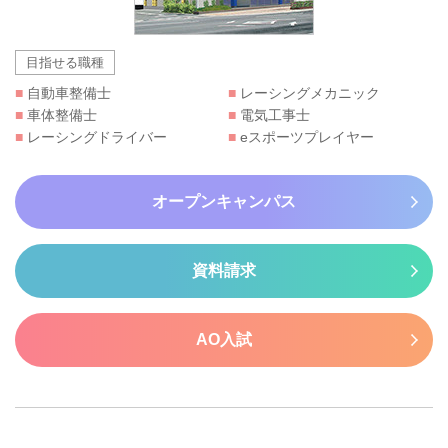
目指せる職種
■
自動車整備士
■
レーシングメカニック
■
車体整備士
■
電気工事士
■
レーシングドライバー
■
eスポーツプレイヤー
オープンキャンパス
資料請求
AO入試