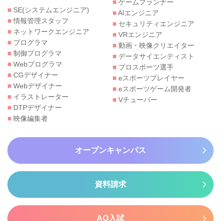
■
ゲームプランナー
■
SE(システムエンジニア)
■
AIエンジニア
■
情報管理スタッフ
■
セキュリティエンジニア
■
ネットワークエンジニア
■
VRエンジニア
■
プログラマ
■
動画・映像クリエイター
■
制御プログラマ
■
データサイエンティスト
■
Webプログラマ
■
プロスポーツ選手
■
CGデザイナー
■
eスポーツプレイヤー
■
Webデザイナー
■
eスポーツゲーム開発者
■
イラストレーター
■
Vチューバー
■
DTPデザイナー
■
映像編集者
オープンキャンパス
資料請求
AO入試