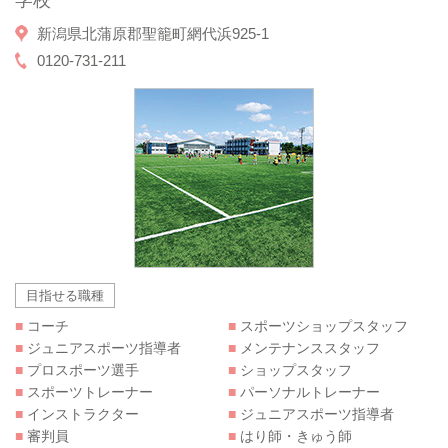
新潟県北蒲原郡聖籠町網代浜925-1
0120-731-211
目指せる職種
■
コーチ
■
スポーツショップスタッフ
■
ジュニアスポーツ指導者
■
メンテナンススタッフ
■
プロスポーツ選手
■
ショップスタッフ
■
スポーツトレーナー
■
パーソナルトレーナー
■
インストラクター
■
ジュニアスポーツ指導者
■
審判員
■
はり師・きゅう師