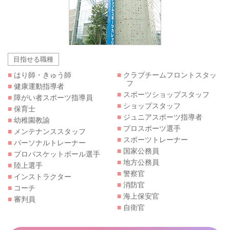
目指せる職種
■
はり師・きゅう師
■
クラブチームフロントスタッ
フ
■
健康運動指導者
■
スポーツショップスタッフ
■
障がい者スポーツ指導員
■
ショップスタッフ
■
保育士
■
ジュニアスポーツ指導者
■
幼稚園教諭
■
プロスポーツ選手
■
メンテナンススタッフ
■
スポーツトレーナー
■
パーソナルトレーナー
■
国家公務員
■
プロバスケットボール選手
■
地方公務員
■
陸上選手
■
警察官
■
インストラクター
■
消防官
■
コーチ
■
海上保安官
■
審判員
■
自衛官