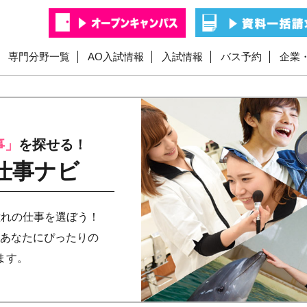
専門分野一覧
AO入試情報
入試情報
バス予約
企業
事」
を探せる！
お仕事ナビ
憧れの仕事を選ぼう！
らあなたにぴったりの
ます。